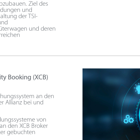
abzubauen. Ziel des
wendungen und
altung der TSI-
und
üterwagen und deren
rreichen
ity Booking (XCB)
uchungssystem an den
er Allianz bei und
dungssysteme von
 an den XCB Broker
ker gebuchten