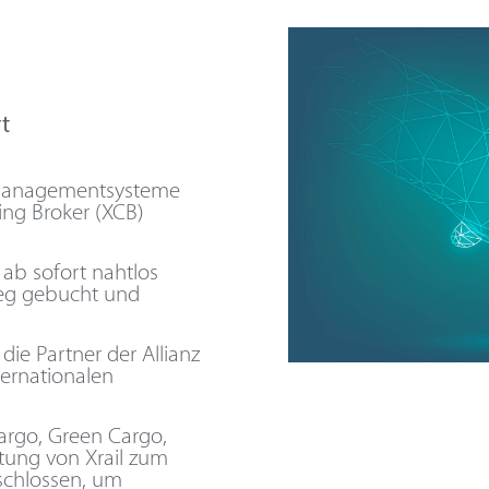
t
tsmanagementsysteme
ing Broker (XCB)
ab sofort nahtlos
weg gebucht und
die Partner der Allianz
ternationalen
argo, Green Cargo,
itung von Xrail zum
schlossen, um