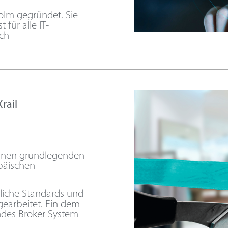
olm gegründet. Sie
 für alle IT-
ich
rail
 einen grundlegenden
päischen
liche Standards und
gearbeitet. Ein dem
ndes Broker System