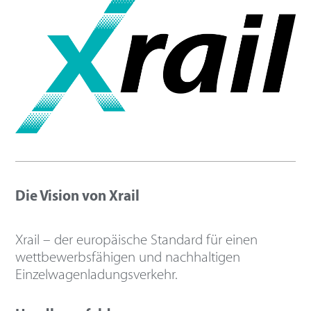
Die Vision von Xrail
Xrail – der europäische Standard für einen
wettbewerbsfähigen und nachhaltigen
Einzelwagenladungsverkehr.